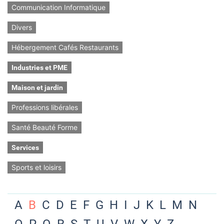
Communication Informatique
Divers
Hébergement Cafés Restaurants
Industries et PME
Maison et jardin
Professions libérales
Santé Beauté Forme
Services
Sports et loisirs
A
B
C
D
E
F
G
H
I
J
K
L
M
N