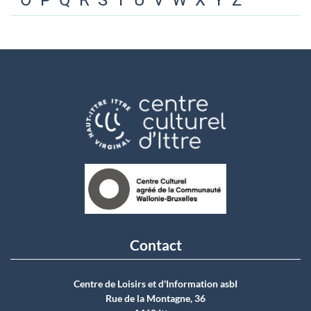
O
P
Q
R
S
T
U
V
W
X
Y
Z
Contact
Centre de Loisirs et d'Information asbI
Rue de la Montagne, 36