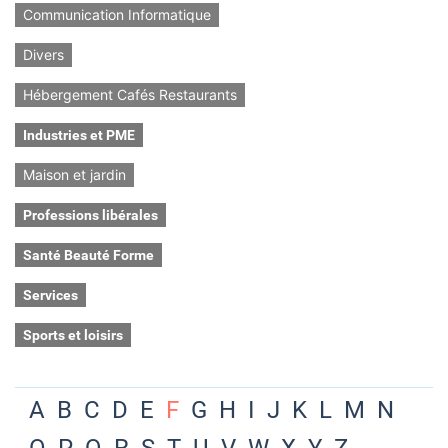
Communication Informatique
Divers
Hébergement Cafés Restaurants
Industries et PME
Maison et jardin
Professions libérales
Santé Beauté Forme
Services
Sports et loisirs
A
B
C
D
E
F
G
H
I
J
K
L
M
N