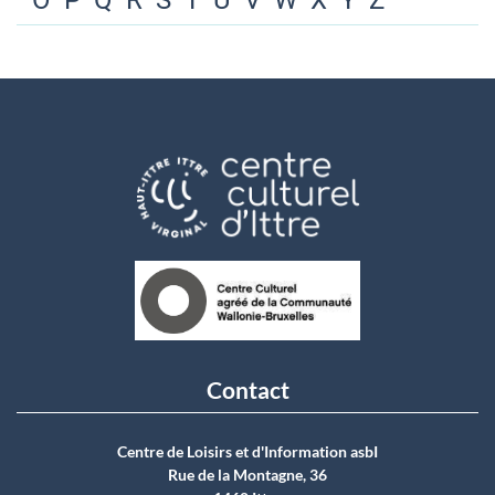
O
P
Q
R
S
T
U
V
W
X
Y
Z
Contact
Centre de Loisirs et d'Information asbI
Rue de la Montagne, 36