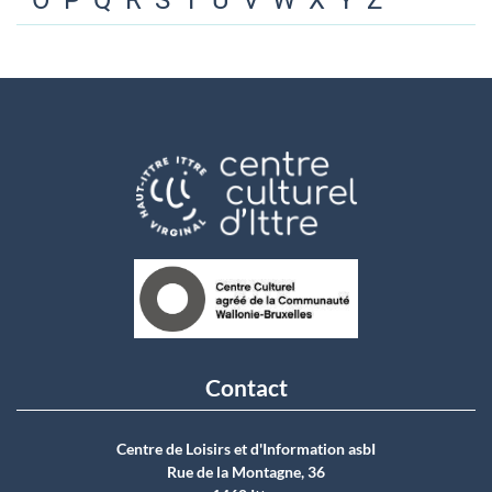
O
P
Q
R
S
T
U
V
W
X
Y
Z
Contact
Centre de Loisirs et d'Information asbI
Rue de la Montagne, 36