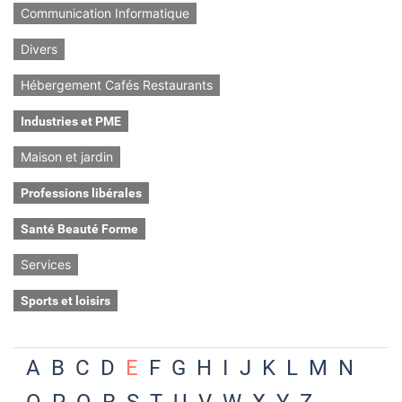
Communication Informatique
Divers
Hébergement Cafés Restaurants
Industries et PME
Maison et jardin
Professions libérales
Santé Beauté Forme
Services
Sports et loisirs
A
B
C
D
E
F
G
H
I
J
K
L
M
N