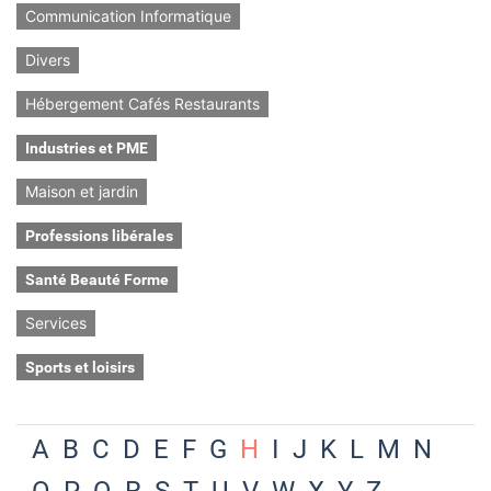
Communication Informatique
Divers
Hébergement Cafés Restaurants
Industries et PME
Maison et jardin
Professions libérales
Santé Beauté Forme
Services
Sports et loisirs
A
B
C
D
E
F
G
H
I
J
K
L
M
N