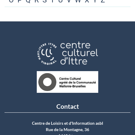
O
P
Q
R
S
T
U
V
W
X
Y
Z
Contact
Centre de Loisirs et d'Information asbI
Rue de la Montagne, 36