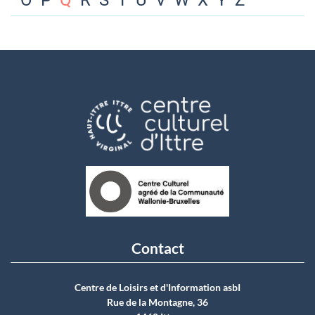
O
P
Q
R
S
T
U
V
W
X
Y
Z
Contact
Centre de Loisirs et d'Information asbI
Rue de la Montagne, 36