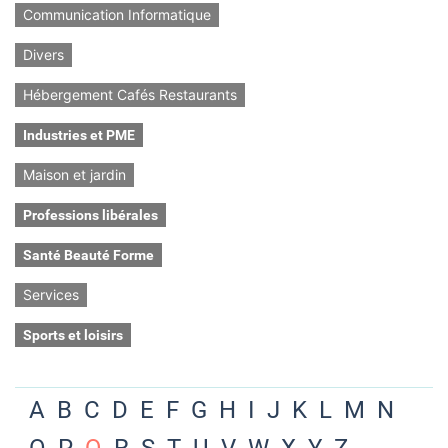
Communication Informatique
Divers
Hébergement Cafés Restaurants
Industries et PME
Maison et jardin
Professions libérales
Santé Beauté Forme
Services
Sports et loisirs
A
B
C
D
E
F
G
H
I
J
K
L
M
N