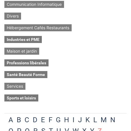
Communication Informatique
Divers
Hébergement Cafés Restaurants
Industries et PME
Maison et jardin
Professions libérales
Santé Beauté Forme
Services
Sports et loisirs
A
B
C
D
E
F
G
H
I
J
K
L
M
N