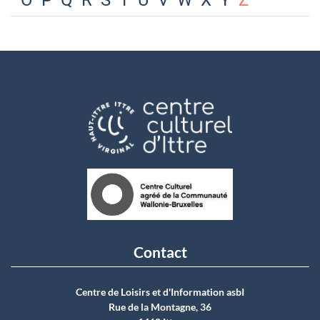
O
P
Q
R
S
T
U
V
W
X
Y
Z
Contact
Centre de Loisirs et d'Information asbI
Rue de la Montagne, 36