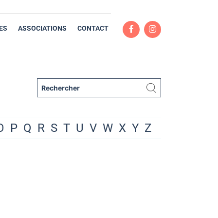
ES
ASSOCIATIONS
CONTACT
O
P
Q
R
S
T
U
V
W
X
Y
Z