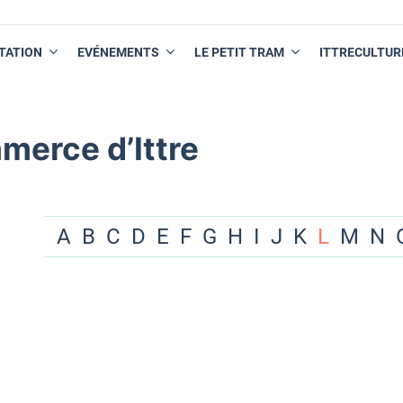
TATION
EVÉNEMENTS
LE PETIT TRAM
ITTRECULTUR
merce d’Ittre
A
B
C
D
E
F
G
H
I
J
K
L
M
N