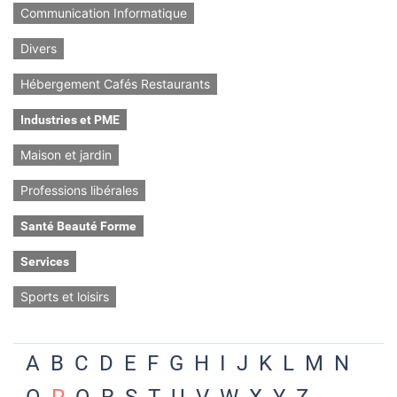
Communication Informatique
Divers
Hébergement Cafés Restaurants
Industries et PME
Maison et jardin
Professions libérales
Santé Beauté Forme
Services
Sports et loisirs
A
B
C
D
E
F
G
H
I
J
K
L
M
N