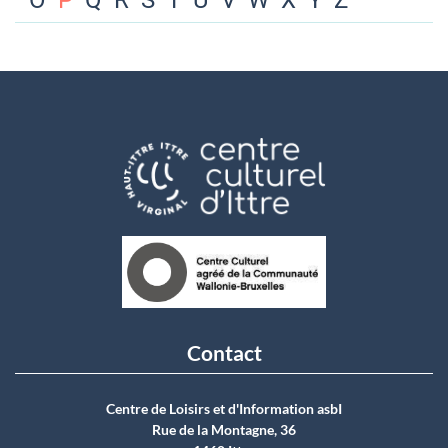
O
P
Q
R
S
T
U
V
W
X
Y
Z
Contact
Centre de Loisirs et d'Information asbI
Rue de la Montagne, 36