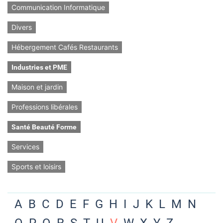
Communication Informatique
Divers
Hébergement Cafés Restaurants
Industries et PME
Maison et jardin
Professions libérales
Santé Beauté Forme
Services
Sports et loisirs
A
B
C
D
E
F
G
H
I
J
K
L
M
N