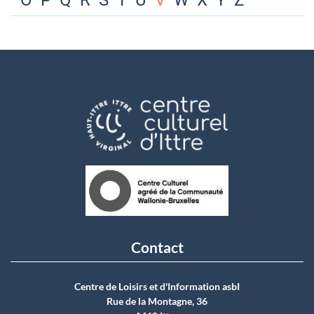
O
P
Q
R
S
T
U
V
W
X
Y
Z
Contact
Centre de Loisirs et d'Information asbI
Rue de la Montagne, 36