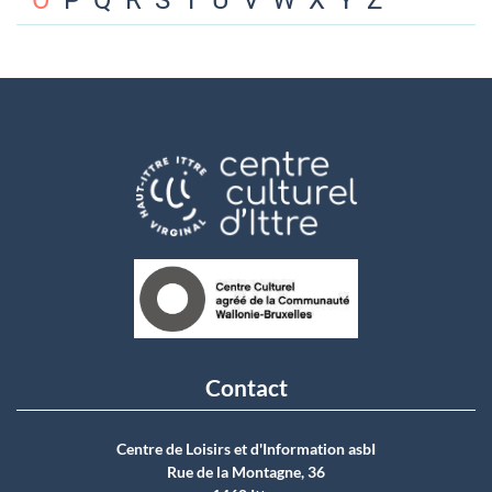
O
P
Q
R
S
T
U
V
W
X
Y
Z
Contact
Centre de Loisirs et d'Information asbI
Rue de la Montagne, 36