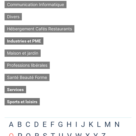
Communication Informatique
Divers
Hébergement Cafés Restaurants
Industries et PME
Maison et jardin
Professions libérales
Santé Beauté Forme
Services
Sports et loisirs
A
B
C
D
E
F
G
H
I
J
K
L
M
N