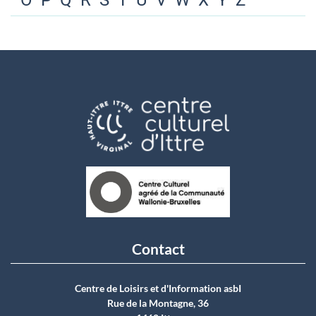
O
P
Q
R
S
T
U
V
W
X
Y
Z
Contact
Centre de Loisirs et d'Information asbI
Rue de la Montagne, 36