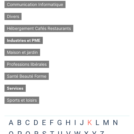
Communication Informatique
Divers
Hébergement Cafés Restaurants
Industries et PME
Maison et jardin
Professions libérales
Santé Beauté Forme
Services
Sports et loisirs
A
B
C
D
E
F
G
H
I
J
K
L
M
N