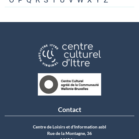
O
P
Q
R
S
T
U
V
W
X
Y
Z
Contact
Centre de Loisirs et d'Information asbI
Rue de la Montagne, 36