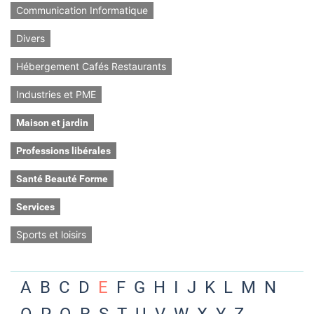
Communication Informatique
Divers
Hébergement Cafés Restaurants
Industries et PME
Maison et jardin
Professions libérales
Santé Beauté Forme
Services
Sports et loisirs
A
B
C
D
E
F
G
H
I
J
K
L
M
N