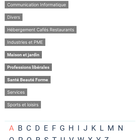
Communication Informatique
Divers
Hébergement Cafés Restaurants
Industries et PME
Maison et jardin
Professions libérales
Santé Beauté Forme
Services
Sports et loisirs
A
B
C
D
E
F
G
H
I
J
K
L
M
N