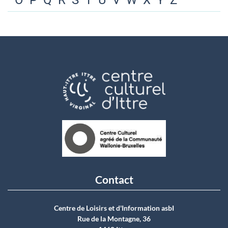
O
P
Q
R
S
T
U
V
W
X
Y
Z
Contact
Centre de Loisirs et d'Information asbI
Rue de la Montagne, 36