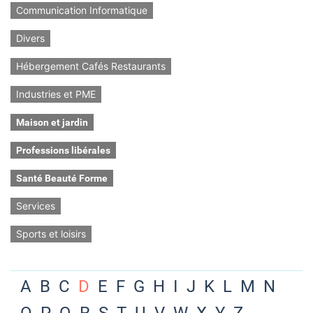
Communication Informatique
Divers
Hébergement Cafés Restaurants
Industries et PME
Maison et jardin
Professions libérales
Santé Beauté Forme
Services
Sports et loisirs
A
B
C
D
E
F
G
H
I
J
K
L
M
N