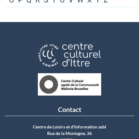
O
P
Q
R
S
T
U
V
W
X
Y
Z
Contact
Centre de Loisirs et d'Information asbI
Rue de la Montagne, 36