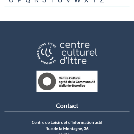
O
P
Q
R
S
T
U
V
W
X
Y
Z
Contact
Centre de Loisirs et d'Information asbI
Rue de la Montagne, 36