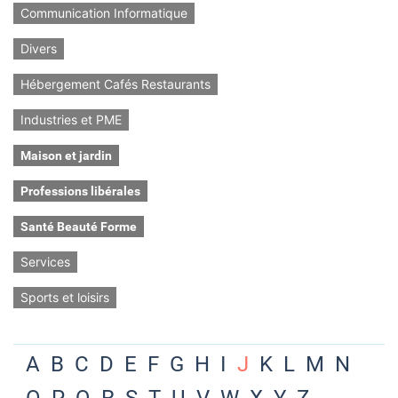
Communication Informatique
Divers
Hébergement Cafés Restaurants
Industries et PME
Maison et jardin
Professions libérales
Santé Beauté Forme
Services
Sports et loisirs
A
B
C
D
E
F
G
H
I
J
K
L
M
N