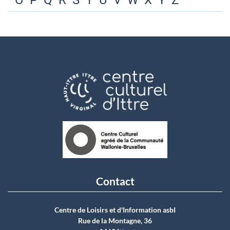
O
P
Q
R
S
T
U
V
W
X
Y
Z
Contact
Centre de Loisirs et d'Information asbI
Rue de la Montagne, 36