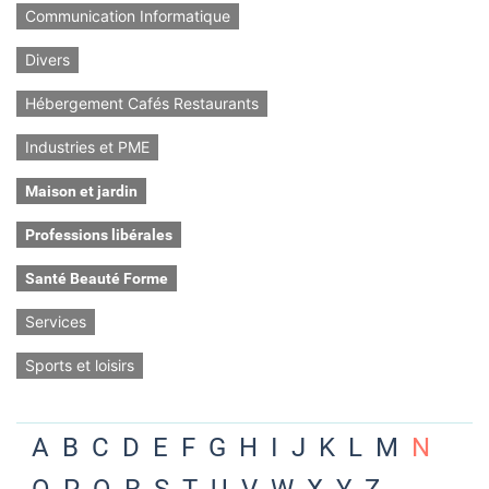
Communication Informatique
Divers
Hébergement Cafés Restaurants
Industries et PME
Maison et jardin
Professions libérales
Santé Beauté Forme
Services
Sports et loisirs
A
B
C
D
E
F
G
H
I
J
K
L
M
N