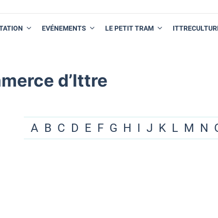
TATION
EVÉNEMENTS
LE PETIT TRAM
ITTRECULTUR
merce d’Ittre
A
B
C
D
E
F
G
H
I
J
K
L
M
N