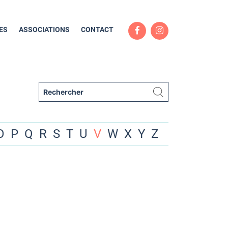
ES
ASSOCIATIONS
CONTACT
O
P
Q
R
S
T
U
V
W
X
Y
Z