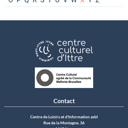
O
P
Q
R
S
T
U
V
W
X
Y
Z
Contact
Centre de Loisirs et d'Information asbI
Rue de la Montagne, 36