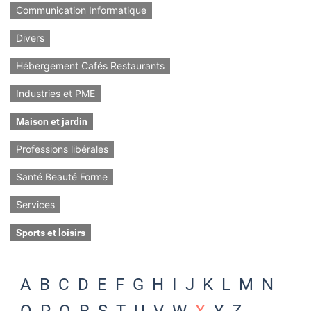
Communication Informatique
Divers
Hébergement Cafés Restaurants
Industries et PME
Maison et jardin
Professions libérales
Santé Beauté Forme
Services
Sports et loisirs
A
B
C
D
E
F
G
H
I
J
K
L
M
N