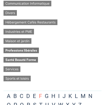
Communication Informatique
Divers
Hébergement Cafés Restaurants
Industries et PME
Maison et jardin
Professions libérales
Santé Beauté Forme
Services
Sports et loisirs
A
B
C
D
E
F
G
H
I
J
K
L
M
N