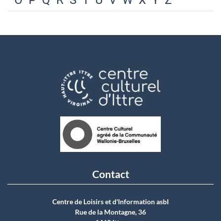
O
P
Q
R
S
T
U
V
W
X
Y
Z
Contact
Centre de Loisirs et d'Information asbI
Rue de la Montagne, 36