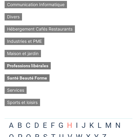
Communication Informatique
Divers
Hébergement Cafés Restaurants
Industries et PME
Maison et jardin
Professions libérales
Santé Beauté Forme
Services
Sports et loisirs
A
B
C
D
E
F
G
H
I
J
K
L
M
N