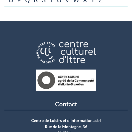
O
P
Q
R
S
T
U
V
W
X
Y
Z
Contact
Centre de Loisirs et d'Information asbI
Rue de la Montagne, 36