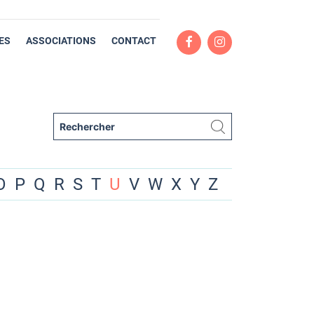
ES
ASSOCIATIONS
CONTACT
O
P
Q
R
S
T
U
V
W
X
Y
Z