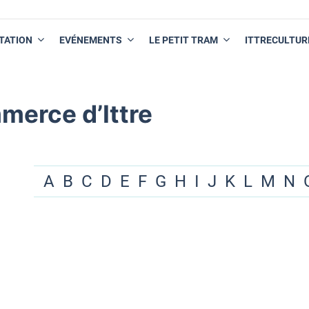
TATION
EVÉNEMENTS
LE PETIT TRAM
ITTRECULTUR
merce d’Ittre
A
B
C
D
E
F
G
H
I
J
K
L
M
N