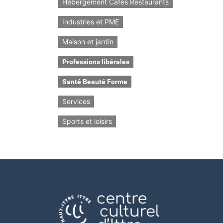
Hébergement Cafés Restaurants
Industries et PME
Maison et jardin
Professions libérales
Santé Beauté Forme
Services
Sports et loisirs