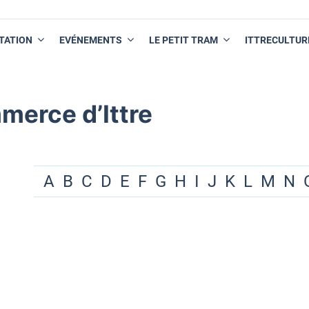
TATION
EVÉNEMENTS
LE PETIT TRAM
ITTRECULTUR
merce d’Ittre
A
B
C
D
E
F
G
H
I
J
K
L
M
N