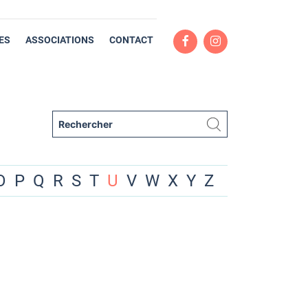
ES
ASSOCIATIONS
CONTACT
O
P
Q
R
S
T
U
V
W
X
Y
Z