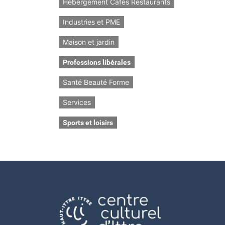
Hébergement Cafés Restaurants
Industries et PME
Maison et jardin
Professions libérales
Santé Beauté Forme
Services
Sports et loisirs