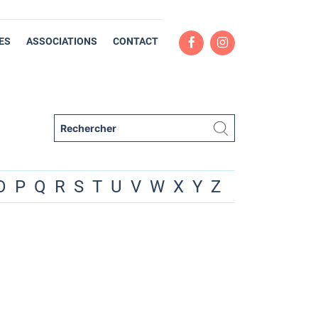
ES
ASSOCIATIONS
CONTACT
O
P
Q
R
S
T
U
V
W
X
Y
Z