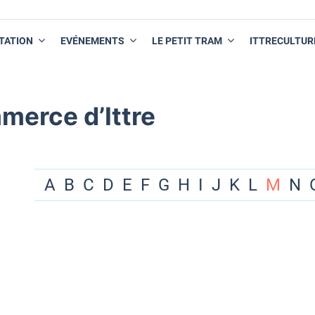
TATION
EVÉNEMENTS
LE PETIT TRAM
ITTRECULTUR
merce d’Ittre
A
B
C
D
E
F
G
H
I
J
K
L
M
N