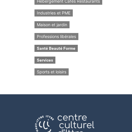
Hébergement Cafés Restaurants
Industries et PME
Maison et jardin
Professions libérales
Santé Beauté Forme
Services
Sports et loisirs