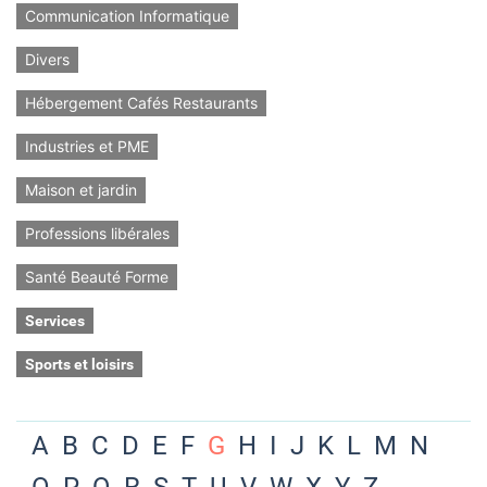
Communication Informatique
Divers
Hébergement Cafés Restaurants
Industries et PME
Maison et jardin
Professions libérales
Santé Beauté Forme
Services
Sports et loisirs
A
B
C
D
E
F
G
H
I
J
K
L
M
N