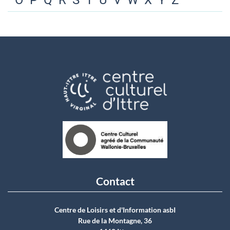
O
P
Q
R
S
T
U
V
W
X
Y
Z
Contact
Centre de Loisirs et d'Information asbI
Rue de la Montagne, 36