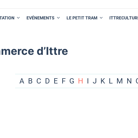
TATION
EVÉNEMENTS
LE PETIT TRAM
ITTRECULTUR
merce d’Ittre
A
B
C
D
E
F
G
H
I
J
K
L
M
N