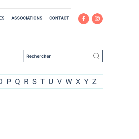
ES
ASSOCIATIONS
CONTACT
O
P
Q
R
S
T
U
V
W
X
Y
Z