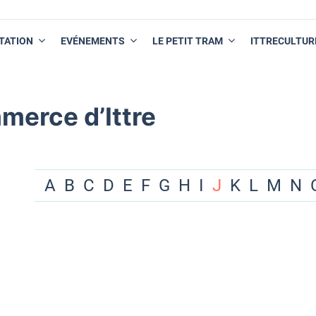
TATION
EVÉNEMENTS
LE PETIT TRAM
ITTRECULTUR
merce d’Ittre
A
B
C
D
E
F
G
H
I
J
K
L
M
N