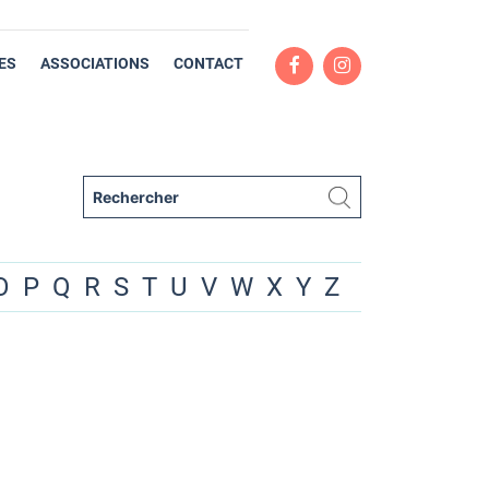
ES
ASSOCIATIONS
CONTACT
O
P
Q
R
S
T
U
V
W
X
Y
Z