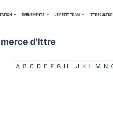
TATION
EVÉNEMENTS
LE PETIT TRAM
ITTRECULTUR
merce d’Ittre
A
B
C
D
E
F
G
H
I
J
K
L
M
N