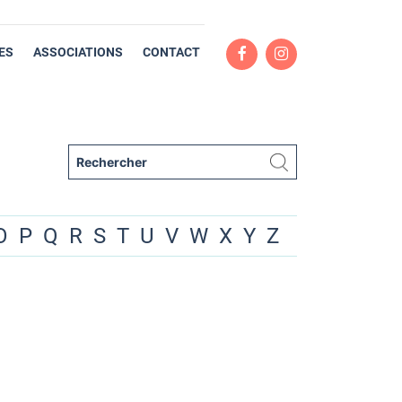
ES
ASSOCIATIONS
CONTACT
O
P
Q
R
S
T
U
V
W
X
Y
Z