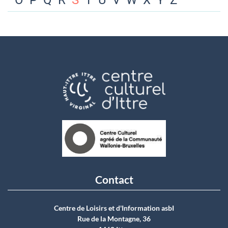
O
P
Q
R
S
T
U
V
W
X
Y
Z
Contact
Centre de Loisirs et d'Information asbI
Rue de la Montagne, 36