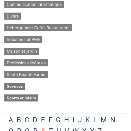
Communication Informatique
Divers
Hébergement Cafés Restaurants
Industries et PME
Maison et jardin
Professions libérales
Santé Beauté Forme
Services
Sports et loisirs
A
B
C
D
E
F
G
H
I
J
K
L
M
N