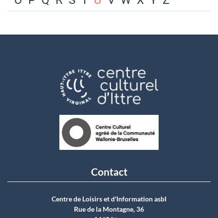
O
P
Q
R
S
T
U
V
W
X
Y
Z
Contact
Centre de Loisirs et d'Information asbI
Rue de la Montagne, 36