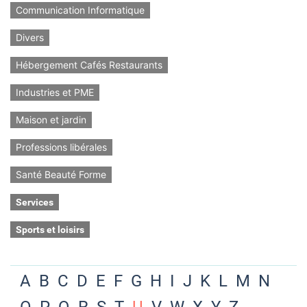
Communication Informatique
Divers
Hébergement Cafés Restaurants
Industries et PME
Maison et jardin
Professions libérales
Santé Beauté Forme
Services
Sports et loisirs
A
B
C
D
E
F
G
H
I
J
K
L
M
N