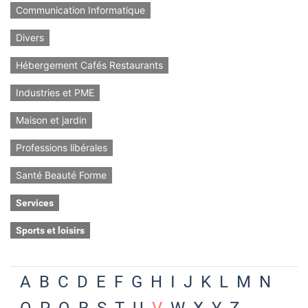
Communication Informatique
Divers
Hébergement Cafés Restaurants
Industries et PME
Maison et jardin
Professions libérales
Santé Beauté Forme
Services
Sports et loisirs
A
B
C
D
E
F
G
H
I
J
K
L
M
N