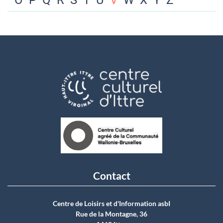
O
P
Q
R
S
T
U
V
W
X
Y
Z
Contact
Centre de Loisirs et d'Information asbI
Rue de la Montagne, 36