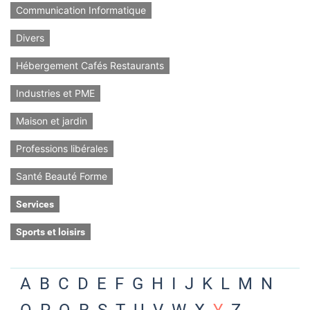
Communication Informatique
Divers
Hébergement Cafés Restaurants
Industries et PME
Maison et jardin
Professions libérales
Santé Beauté Forme
Services
Sports et loisirs
A
B
C
D
E
F
G
H
I
J
K
L
M
N