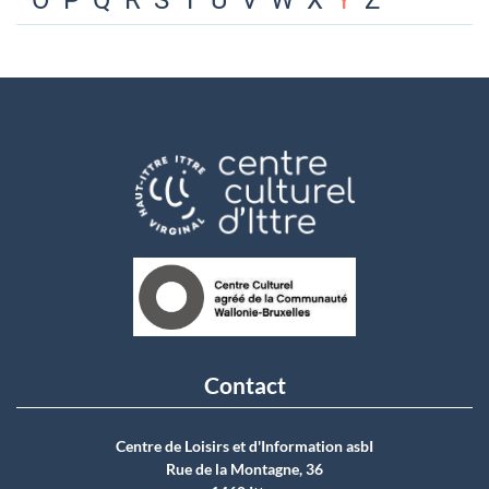
O
P
Q
R
S
T
U
V
W
X
Y
Z
Contact
Centre de Loisirs et d'Information asbI
Rue de la Montagne, 36