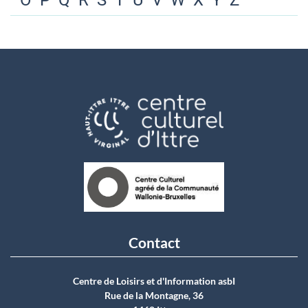
O
P
Q
R
S
T
U
V
W
X
Y
Z
Contact
Centre de Loisirs et d'Information asbI
Rue de la Montagne, 36