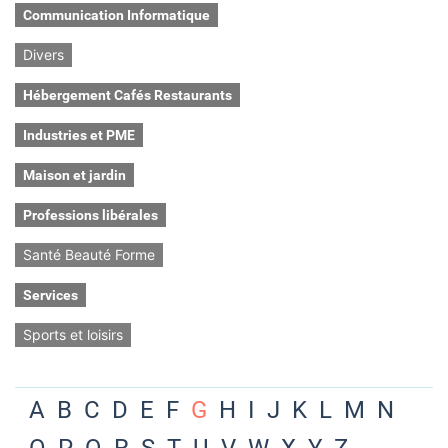
Communication Informatique
Divers
Hébergement Cafés Restaurants
Industries et PME
Maison et jardin
Professions libérales
Santé Beauté Forme
Services
Sports et loisirs
A
B
C
D
E
F
G
H
I
J
K
L
M
N