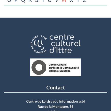
O
P
Q
R
S
T
U
V
W
X
Y
Z
Contact
Centre de Loisirs et d'Information asbI
Rue de la Montagne, 36