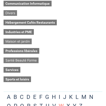
Communication Informatique
Divers
Hébergement Cafés Restaurants
Industries et PME
Maison et jardin
Professions libérales
Santé Beauté Forme
Services
Sports et loisirs
A
B
C
D
E
F
G
H
I
J
K
L
M
N