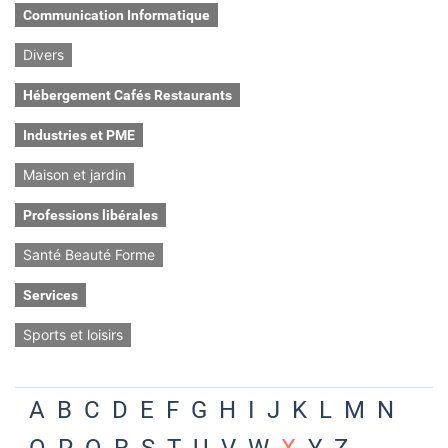
Communication Informatique
Divers
Hébergement Cafés Restaurants
Industries et PME
Maison et jardin
Professions libérales
Santé Beauté Forme
Services
Sports et loisirs
A
B
C
D
E
F
G
H
I
J
K
L
M
N