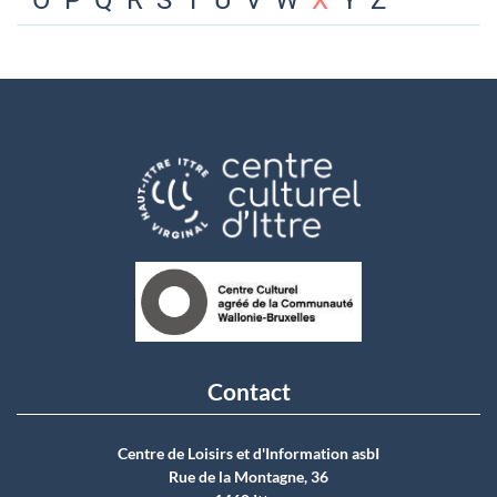
O
P
Q
R
S
T
U
V
W
X
Y
Z
Contact
Centre de Loisirs et d'Information asbI
Rue de la Montagne, 36