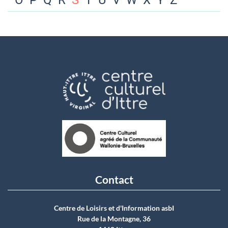
O
P
Q
R
S
T
U
V
W
X
Y
Z
Contact
Centre de Loisirs et d'Information asbI
Rue de la Montagne, 36