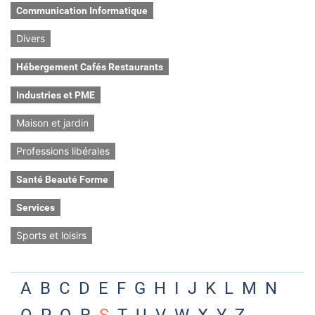
Communication Informatique
Divers
Hébergement Cafés Restaurants
Industries et PME
Maison et jardin
Professions libérales
Santé Beauté Forme
Services
Sports et loisirs
A
B
C
D
E
F
G
H
I
J
K
L
M
N