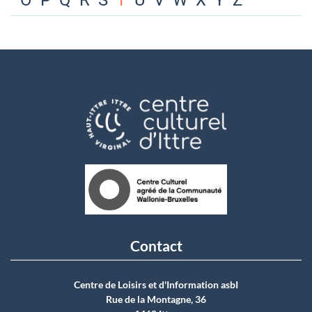
O
P
Q
R
S
T
U
V
W
X
Y
Z
Contact
Centre de Loisirs et d'Information asbI
Rue de la Montagne, 36