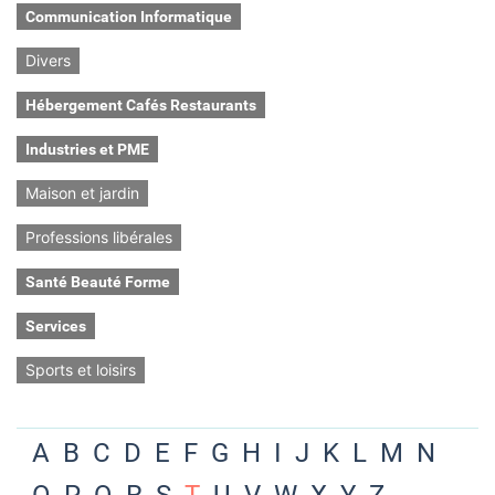
Communication Informatique
Divers
Hébergement Cafés Restaurants
Industries et PME
Maison et jardin
Professions libérales
Santé Beauté Forme
Services
Sports et loisirs
A
B
C
D
E
F
G
H
I
J
K
L
M
N