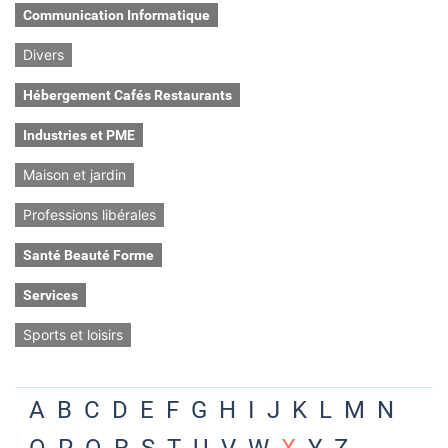
Communication Informatique
Divers
Hébergement Cafés Restaurants
Industries et PME
Maison et jardin
Professions libérales
Santé Beauté Forme
Services
Sports et loisirs
A
B
C
D
E
F
G
H
I
J
K
L
M
N