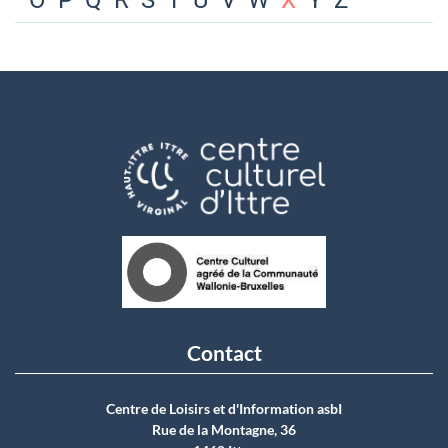
O
P
Q
R
S
T
U
V
W
X
Y
Z
Contact
Centre de Loisirs et d'Information asbI
Rue de la Montagne, 36