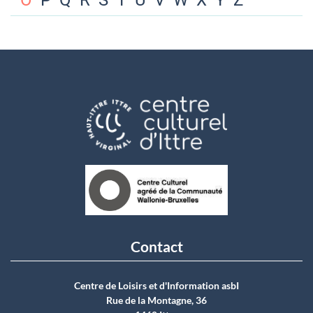
O
P
Q
R
S
T
U
V
W
X
Y
Z
Contact
Centre de Loisirs et d'Information asbI
Rue de la Montagne, 36