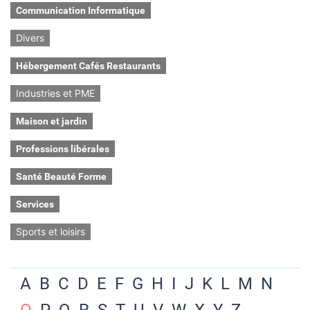
Communication Informatique
Divers
Hébergement Cafés Restaurants
Industries et PME
Maison et jardin
Professions libérales
Santé Beauté Forme
Services
Sports et loisirs
A
B
C
D
E
F
G
H
I
J
K
L
M
N