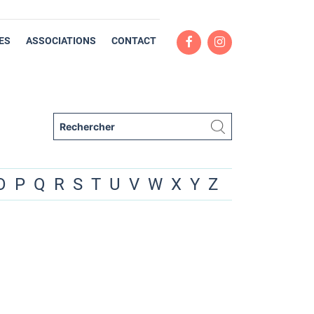
ES
ASSOCIATIONS
CONTACT
O
P
Q
R
S
T
U
V
W
X
Y
Z