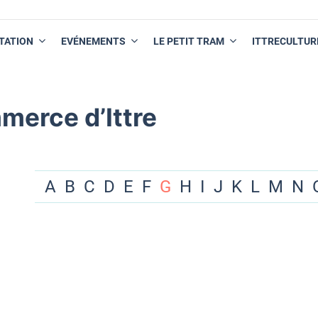
TATION
EVÉNEMENTS
LE PETIT TRAM
ITTRECULTUR
merce d’Ittre
A
B
C
D
E
F
G
H
I
J
K
L
M
N