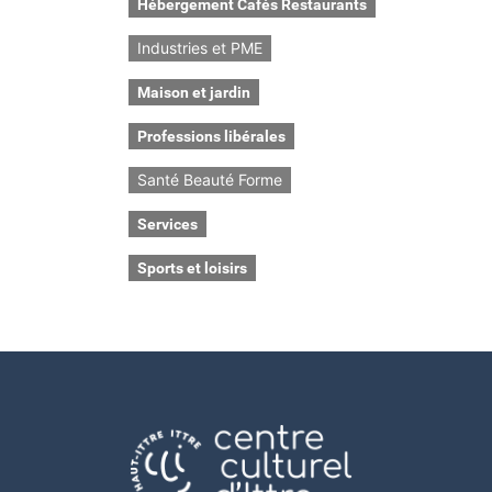
Hébergement Cafés Restaurants
Industries et PME
Maison et jardin
Professions libérales
Santé Beauté Forme
Services
Sports et loisirs