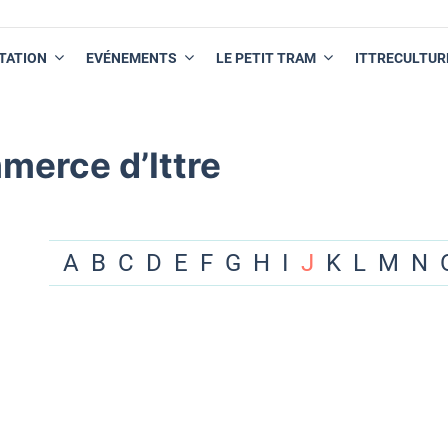
TATION
EVÉNEMENTS
LE PETIT TRAM
ITTRECULTUR
merce d’Ittre
A
B
C
D
E
F
G
H
I
J
K
L
M
N