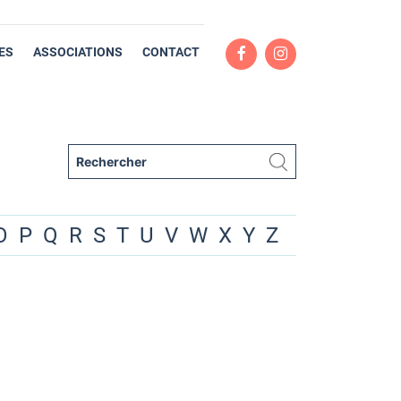
ES
ASSOCIATIONS
CONTACT
O
P
Q
R
S
T
U
V
W
X
Y
Z