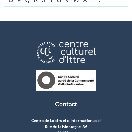
O
P
Q
R
S
T
U
V
W
X
Y
Z
Contact
Centre de Loisirs et d'Information asbI
Rue de la Montagne, 36