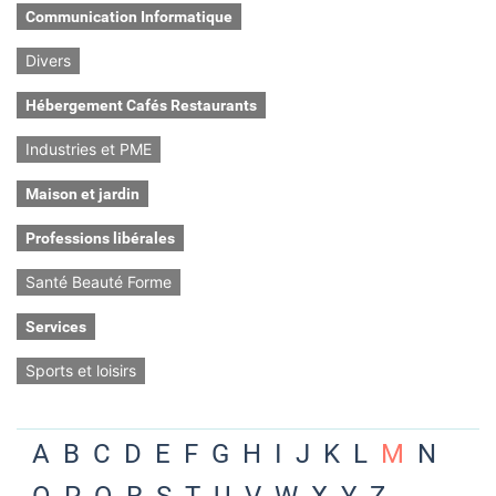
Communication Informatique
Divers
Hébergement Cafés Restaurants
Industries et PME
Maison et jardin
Professions libérales
Santé Beauté Forme
Services
Sports et loisirs
A
B
C
D
E
F
G
H
I
J
K
L
M
N