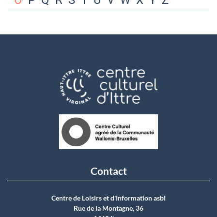
O
P
Q
R
S
T
U
V
W
X
Y
Z
Contact
Centre de Loisirs et d'Information asbI
Rue de la Montagne, 36