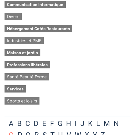
Communication Informatique
Divers
Hébergement Cafés Restaurants
Industries et PME
Maison et jardin
Professions libérales
Santé Beauté Forme
Services
Sports et loisirs
A
B
C
D
E
F
G
H
I
J
K
L
M
N