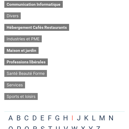
Communication Informatique
Divers
Hébergement Cafés Restaurants
Industries et PME
Maison et jardin
Professions libérales
Santé Beauté Forme
Services
Sports et loisirs
A
B
C
D
E
F
G
H
I
J
K
L
M
N