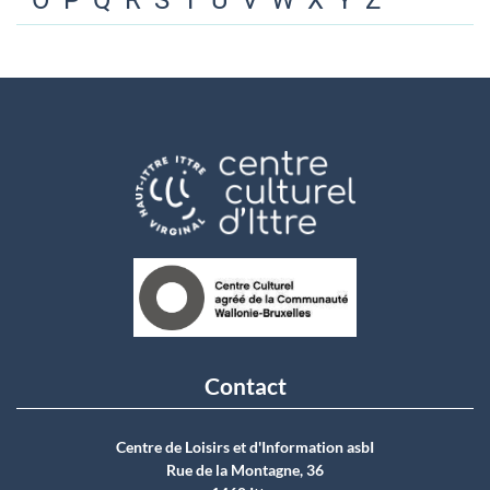
O
P
Q
R
S
T
U
V
W
X
Y
Z
Contact
Centre de Loisirs et d'Information asbI
Rue de la Montagne, 36