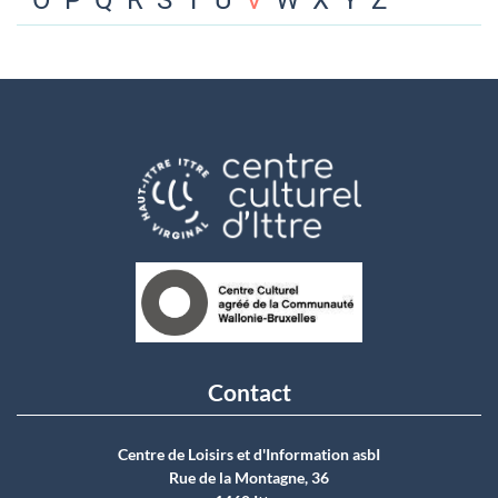
O
P
Q
R
S
T
U
V
W
X
Y
Z
Contact
Centre de Loisirs et d'Information asbI
Rue de la Montagne, 36