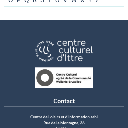
O
P
Q
R
S
T
U
V
W
X
Y
Z
Contact
Centre de Loisirs et d'Information asbI
Rue de la Montagne, 36