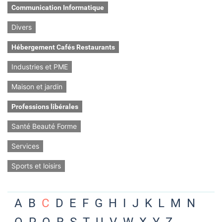
Communication Informatique
Divers
Hébergement Cafés Restaurants
Industries et PME
Maison et jardin
Professions libérales
Santé Beauté Forme
Services
Sports et loisirs
A
B
C
D
E
F
G
H
I
J
K
L
M
N