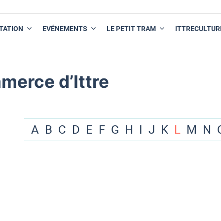
TATION
EVÉNEMENTS
LE PETIT TRAM
ITTRECULTUR
merce d’Ittre
A
B
C
D
E
F
G
H
I
J
K
L
M
N