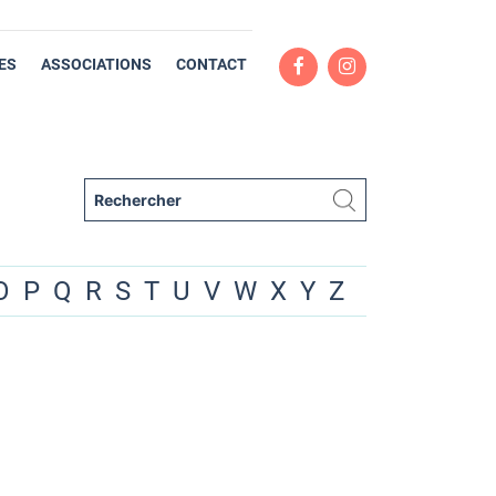
ES
ASSOCIATIONS
CONTACT
O
P
Q
R
S
T
U
V
W
X
Y
Z