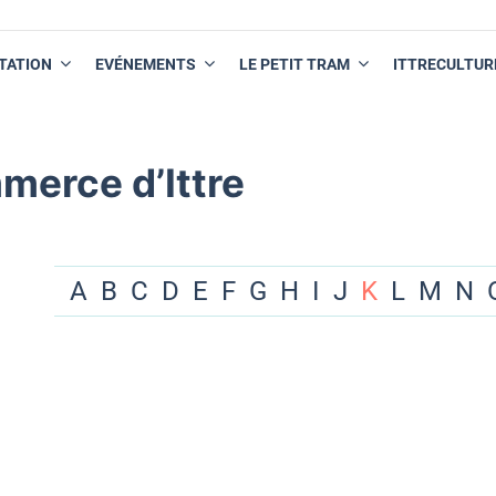
TATION
EVÉNEMENTS
LE PETIT TRAM
ITTRECULTUR
merce d’Ittre
A
B
C
D
E
F
G
H
I
J
K
L
M
N