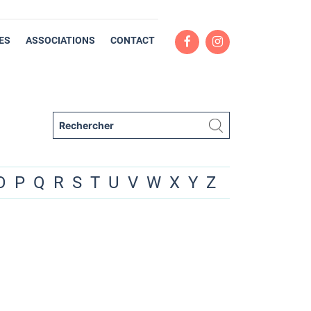
ES
ASSOCIATIONS
CONTACT
O
P
Q
R
S
T
U
V
W
X
Y
Z