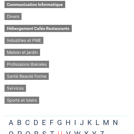
Communication Informatique
Divers
Hébergement Cafés Restaurants
Industries et PME
Maison et jardin
Professions libérales
Santé Beauté Forme
Services
Sports et loisirs
A
B
C
D
E
F
G
H
I
J
K
L
M
N