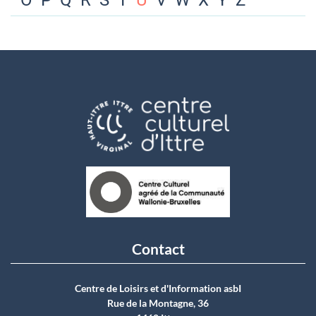
O
P
Q
R
S
T
U
V
W
X
Y
Z
Contact
Centre de Loisirs et d'Information asbI
Rue de la Montagne, 36