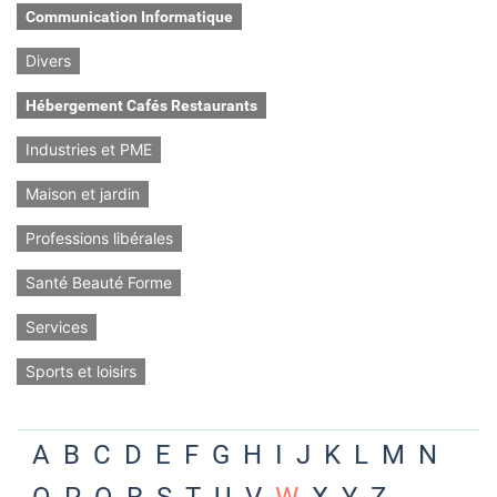
Communication Informatique
Divers
Hébergement Cafés Restaurants
Industries et PME
Maison et jardin
Professions libérales
Santé Beauté Forme
Services
Sports et loisirs
A
B
C
D
E
F
G
H
I
J
K
L
M
N