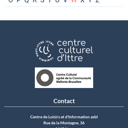
O
P
Q
R
S
T
U
V
W
X
Y
Z
Contact
Centre de Loisirs et d'Information asbI
Rue de la Montagne, 36