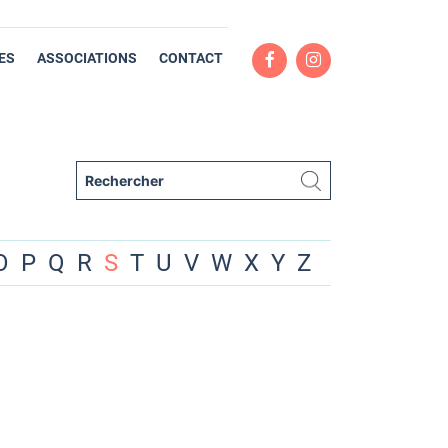
ES
ASSOCIATIONS
CONTACT
O
P
Q
R
S
T
U
V
W
X
Y
Z