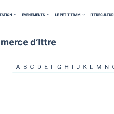
TATION
EVÉNEMENTS
LE PETIT TRAM
ITTRECULTUR
merce d’Ittre
A
B
C
D
E
F
G
H
I
J
K
L
M
N